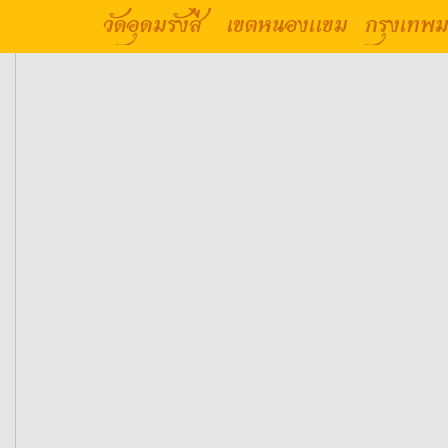
วัดอุดมรังสี เขตหนองแขม กรุงเทพ